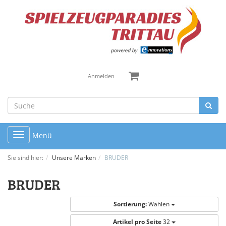
Anmelden
Toggle
Menü
navigation
Sie sind hier:
Unsere Marken
BRUDER
BRUDER
Sortierung:
Wählen
Artikel pro Seite
32