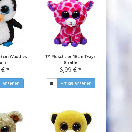
 15cm Waddles
TY Plüschtier 15cm Twigs
uin
Giraffe
 € *
6,99 € *
el ansehen
Artikel ansehen