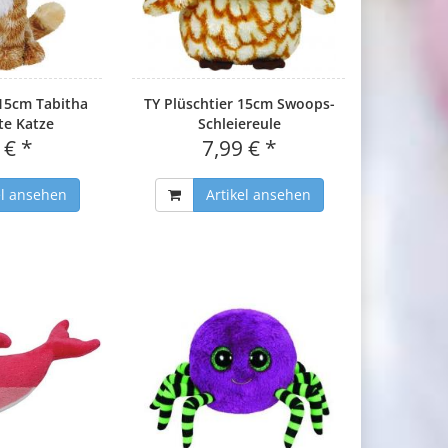
 15cm Tabitha
TY Plüschtier 15cm Swoops-
te Katze
Schleiereule
 € *
7,99 € *
el ansehen
Artikel ansehen