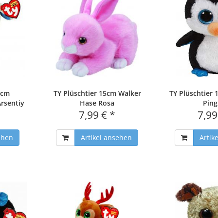
5cm
TY Plüschtier 15cm Walker
TY Plüschtier
rsentiy
Hase Rosa
Ping
7,99 € *
7,99
ehen
Artikel ansehen
Artik