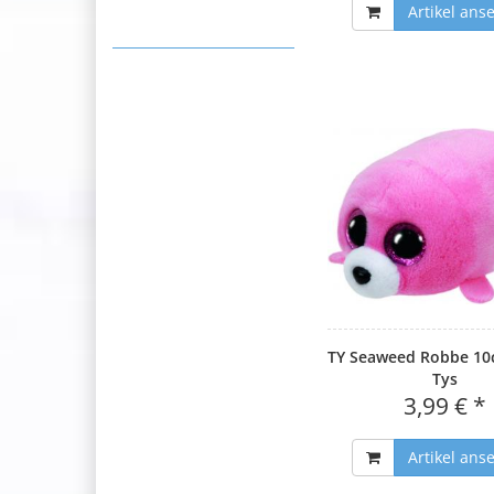
Artikel ans
TY Seaweed Robbe 10
Tys
3,99 € *
Artikel ans