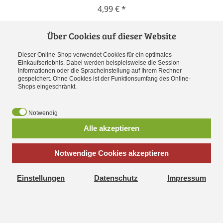
4,99 € *
Artikel ansehen
Über Cookies auf dieser Website
Dieser Online-Shop verwendet Cookies für ein optimales
Einkaufserlebnis. Dabei werden beispielsweise die Session-
Informationen oder die Spracheinstellung auf Ihrem Rechner
gespeichert. Ohne Cookies ist der Funktionsumfang des Online-
Shops eingeschränkt.
Notwendig
Alle akzeptieren
Notwendige Cookies akzeptieren
Einstellungen
Datenschutz
Impressum
Cookies erleichtern die Bereitstellung unserer Dienste. Mit der
TY Plüschtier 15cm Tinsel Rentier
Nutzung unserer Dienste erklären Sie sich damit
einverstanden, dass wir Cookies verwenden.
Weitere
5,99 € *
Informationen
OK