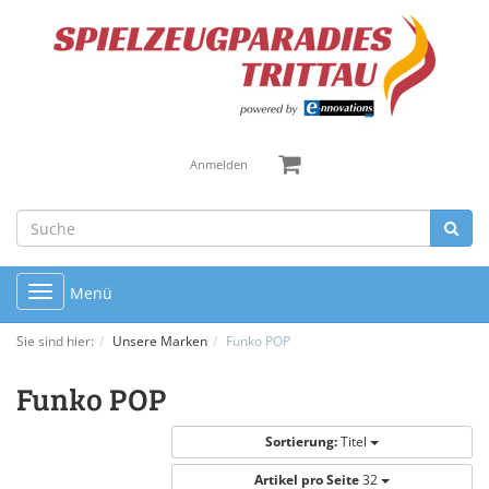
Anmelden
Toggle
Menü
navigation
Sie sind hier:
Unsere Marken
Funko POP
Funko POP
Sortierung:
Titel
Artikel pro Seite
32