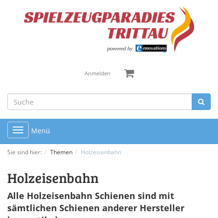
Anmelden
Toggle
Menü
navigation
Sie sind hier:
Themen
Holzeisenbahn
Holzeisenbahn
Alle Holzeisenbahn Schienen sind mit
sämtlichen Schienen anderer Hersteller