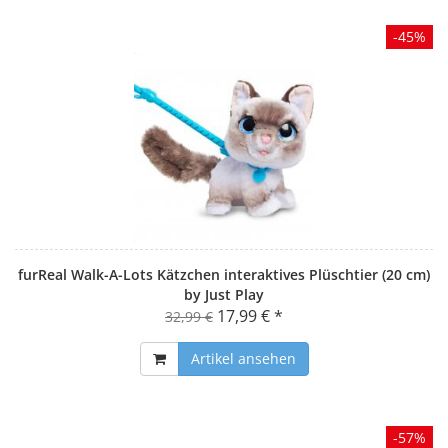
-45%
furReal Walk-A-Lots Kätzchen interaktives Plüschtier (20 cm)
by Just Play
17,99 € *
32,99 €
Artikel ansehen
-57%