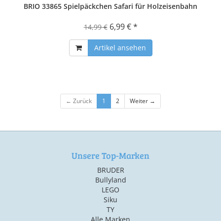
BRIO 33865 Spielpäckchen Safari für Holzeisenbahn
6,99 € *
14,99 €
Artikel ansehen
← Zurück
1
2
Weiter →
Unsere Top-Marken
BRUDER
Bullyland
LEGO
Siku
TY
Alle Marken