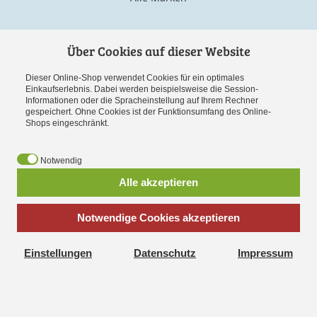
Informationen
Über Cookies auf dieser Website
Impressum
Dieser Online-Shop verwendet Cookies für ein optimales
AGB
Einkaufserlebnis. Dabei werden beispielsweise die Session-
Datenschutz
Informationen oder die Spracheinstellung auf Ihrem Rechner
gespeichert. Ohne Cookies ist der Funktionsumfang des Online-
Versand und Zahlung
Shops eingeschränkt.
Widerrufsrecht
Vertrag widerrufen
Notwendig
Alle akzeptieren
Service
Notwendige Cookies akzeptieren
Warenkorb
Konto
Einstellungen
Hinweise zu Batterien
Datenschutz
Impressum
Cookies erleichtern die Bereitstellung unserer Dienste. Mit der
Cookie-Einstellungen bearbeiten
Nutzung unserer Dienste erklären Sie sich damit
einverstanden, dass wir Cookies verwenden.
Weitere
Informationen
OK