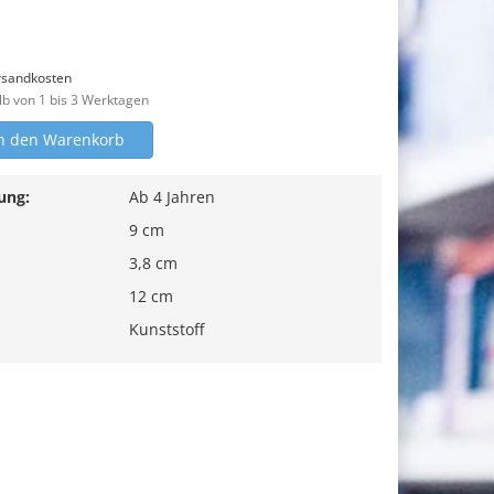
rsandkosten
lb von 1 bis 3 Werktagen
n den Warenkorb
ung:
Ab 4 Jahren
9 cm
3,8 cm
12 cm
Kunststoff