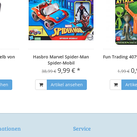
elb von
Hasbro Marvel Spider-Man
Fun Trading 4079
Spider-Mobil
9,99 € *
0,
38,99 €
1,99 €
ehen
Artikel ansehen
Artik
mationen
Service