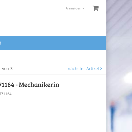
Anmelden
t
1 von 3
nächster Artikel
71164 - Mechanikerin
M71164