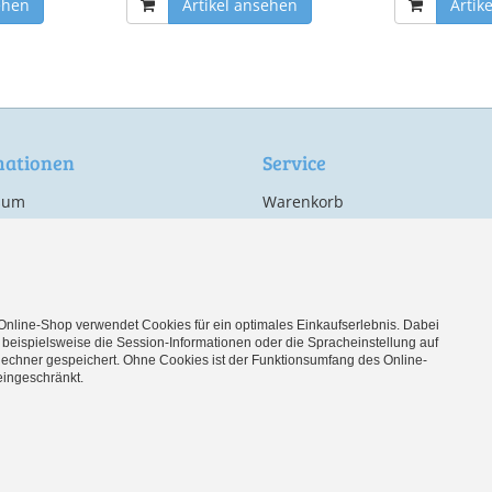
ehen
Artikel ansehen
Artik
mationen
Service
sum
Warenkorb
Konto
hutz
Hinweise zu Batterien
 und Zahlung
Cookie-Einstellungen bearbeit
fsrecht
Online-Shop verwendet Cookies für ein optimales Einkaufserlebnis. Dabei
ag widerrufen
beispielsweise die Session-Informationen oder die Spracheinstellung auf
echner gespeichert. Ohne Cookies ist der Funktionsumfang des Online-
ingeschränkt.
s-Shop.de
der Nutzung unserer Dienste erklären Sie sich damit einverstanden