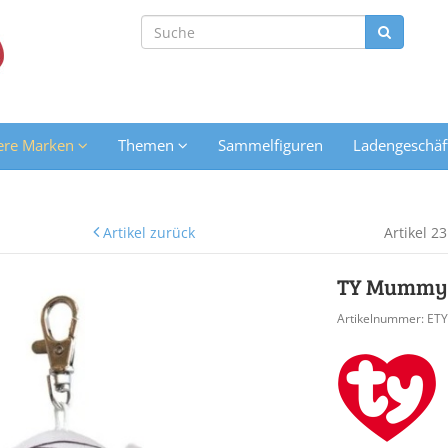
ere Marken
Themen
Sammelfiguren
Ladengeschäf
Artikel zurück
Artikel 2
TY Mummy-M
Artikelnummer: ET