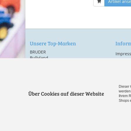
Artikel ans
Unsere Top-Marken
Infor
BRUDER
Impres
Bullyland
AGB
LEGO
Datensc
Siku
Versand
TY
Widerru
Alle Marken
Dieser 
Vertr
werden 
Über Cookies auf dieser Website
Ihrem R
Shops e
Spielwaren online bestellen bei
Spielzeug-Paradie
Cookies erleichtern die Bereitstellung unserer Dienste. Mit 