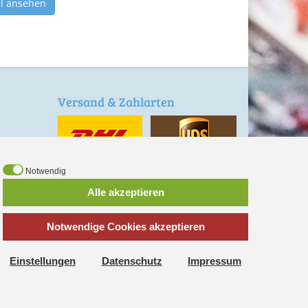
el ansehen
Versand & Zahlarten
en
Notwendig
Alle akzeptieren
Vorauskasse
Notwendige Cookies akzeptieren
*
inkl. MwSt., zzgl.
Versandkosten
Einstellungen
Datenschutz
Impressum
, dass wir Cookies verwenden.
Weitere Informationen
OK