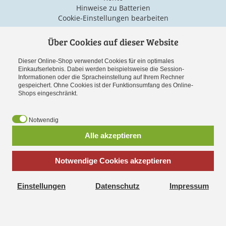
Hinweise zu Batterien
Cookie-Einstellungen bearbeiten
Über Cookies auf dieser Website
Versand & Zahlarten
Dieser Online-Shop verwendet Cookies für ein optimales
Einkaufserlebnis. Dabei werden beispielsweise die Session-
Informationen oder die Spracheinstellung auf Ihrem Rechner
gespeichert. Ohne Cookies ist der Funktionsumfang des Online-
Shops eingeschränkt.
Notwendig
Vorauskasse
Alle akzeptieren
Notwendige Cookies akzeptieren
*
inkl. MwSt., zzgl.
Versandkosten
Einstellungen
Datenschutz
Impressum
Cookies erleichtern die Bereitstellung unserer Dienste. Mit der
Spielwaren online bestellen bei
Spielzeug-Paradies-Shop.de
Nutzung unserer Dienste erklären Sie sich damit
einverstanden, dass wir Cookies verwenden.
Weitere
Informationen
OK