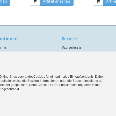
ehen
Artikel ansehen
Artik
mationen
Service
sum
Warenkorb
Konto
hutz
Hinweise zu Batterien
 und Zahlung
Cookie-Einstellungen bearbeit
fsrecht
Online-Shop verwendet Cookies für ein optimales Einkaufserlebnis. Dabei
ag widerrufen
beispielsweise die Session-Informationen oder die Spracheinstellung auf
echner gespeichert. Ohne Cookies ist der Funktionsumfang des Online-
ingeschränkt.
s-Shop.de
der Nutzung unserer Dienste erklären Sie sich damit einverstanden