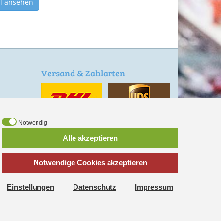
el ansehen
Versand & Zahlarten
en
Notwendig
Alle akzeptieren
Vorauskasse
Notwendige Cookies akzeptieren
*
inkl. MwSt., zzgl.
Versandkosten
Einstellungen
Datenschutz
Impressum
, dass wir Cookies verwenden.
Weitere Informationen
OK