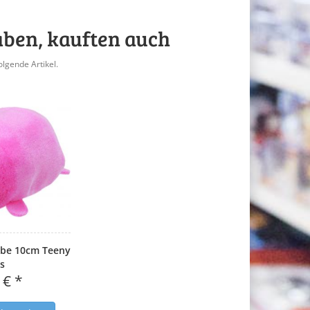
aben, kauften auch
olgende Artikel.
be 10cm Teeny
s
 € *