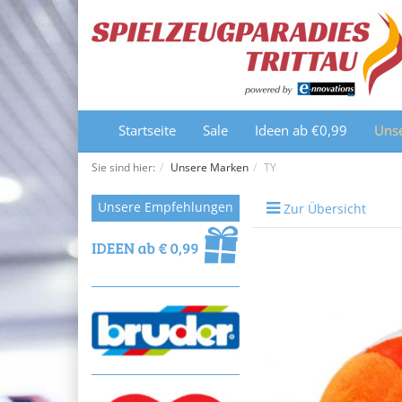
Startseite
Sale
Ideen ab €0,99
Uns
Sie sind hier:
Unsere Marken
TY
Unsere Empfehlungen
Zur Übersicht