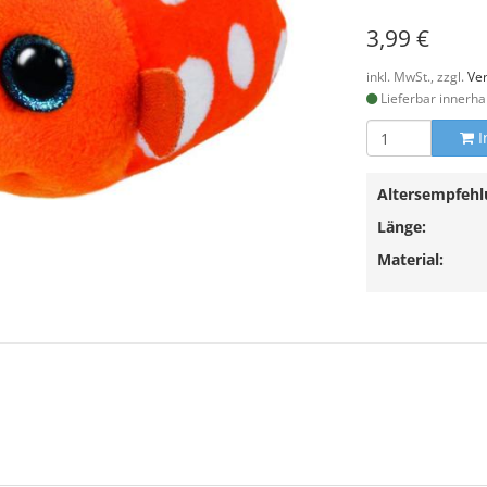
3,99 €
inkl. MwSt., zzgl.
Ve
Lieferbar innerha
I
Altersempfehl
Länge:
Material: