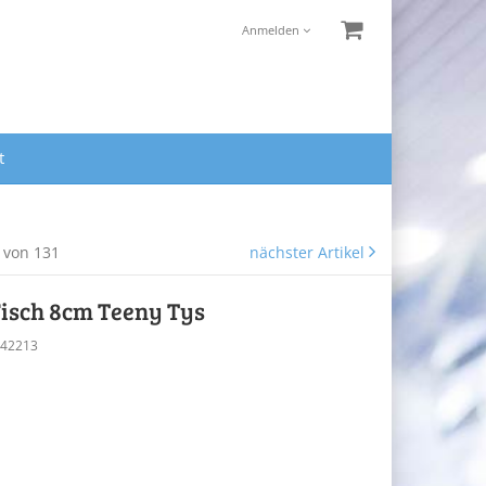
Anmelden
t
8 von 131
nächster Artikel
Fisch 8cm Teeny Tys
Y42213