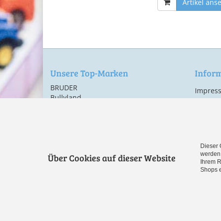
Artikel ans
Unsere Top-Marken
Infor
BRUDER
Impres
Bullyland
AGB
LEGO
Datensc
Siku
Versand
TY
Widerru
Alle Marken
Dieser 
Vertr
werden 
Über Cookies auf dieser Website
Ihrem R
Shops e
Spielwaren online bestellen bei
Spielzeug-Paradie
Cookies erleichtern die Bereitstellung unserer Dienste. Mit 