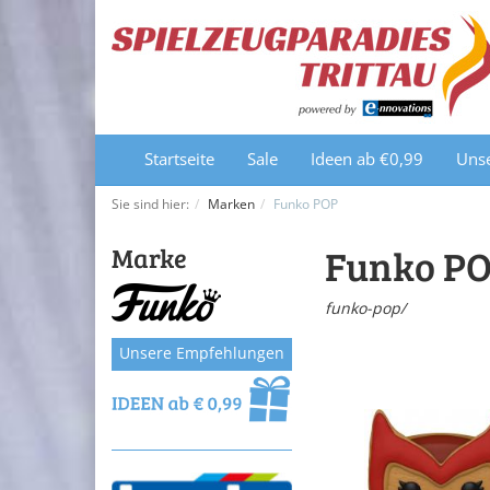
Startseite
Sale
Ideen ab €0,99
Uns
Sie sind hier:
Marken
Funko POP
Funko P
Marke
funko-pop/
Unsere Empfehlungen