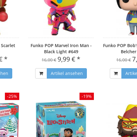
Scarlet
Funko POP Marvel Iron Man -
Funko POP Bob's
Black Light #649
Belcher
€ *
9,99 € *
7
16,00 €
16,00 €
ehen
Artikel ansehen
Artik
-25%
-19%