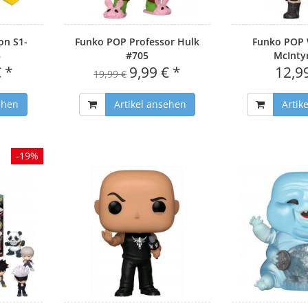
on S1-
Funko POP Professor Hulk
Funko POP
3
#705
McInty
€ *
9,99 € *
12,9
19,99 €
ehen
Artikel ansehen
Artik
-19%