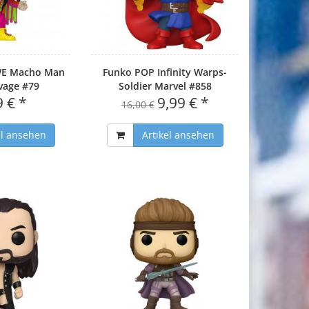
E Macho Man
Funko POP Infinity Warps-
vage #79
Soldier Marvel #858
9 € *
9,99 € *
16,00 €
el ansehen
Artikel ansehen