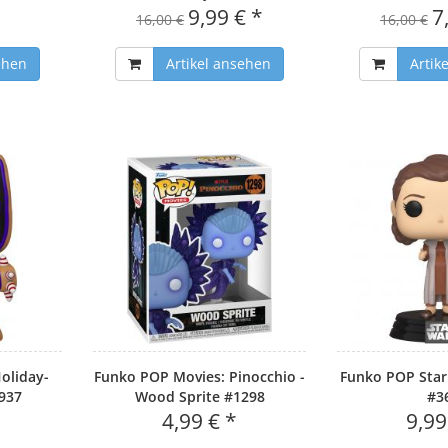
9,99 € *
7
16,00 €
16,00 €
ehen
Artikel ansehen
Artik
oliday-
Funko POP Movies: Pinocchio -
Funko POP Star
937
Wood Sprite #1298
#3
4,99 € *
9,99