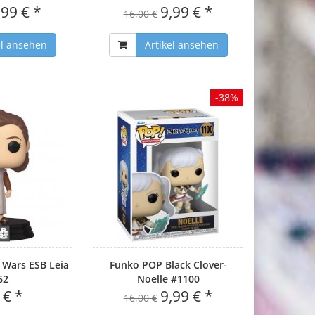
,99 € *
9,99 € *
16,00 €
el ansehen
Artikel ansehen
-38%
 Wars ESB Leia
Funko POP Black Clover-
62
Noelle #1100
 € *
9,99 € *
16,00 €