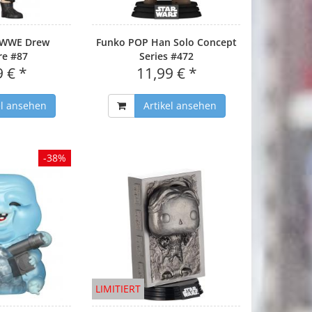
 WWE Drew
Funko POP Han Solo Concept
re #87
Series #472
9 € *
11,99 € *
el ansehen
Artikel ansehen
-38%
LIMITIERT