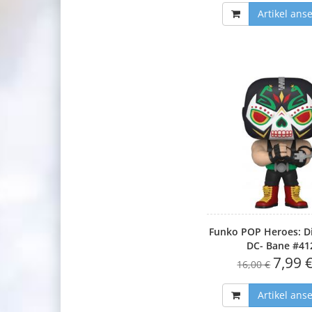
Artikel ans
Funko POP Heroes: D
DC- Bane #41
7,99 
16,00 €
Artikel ans