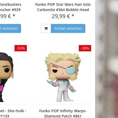
hostbusters
Funko POP Star Wars Han Solo
Muncher #929
Carbonite #364 Bobble Head
,99 € *
29,99 € *
el ansehen
Artikel ansehen
-50%
-38%
l - She-Hulk -
Funko POP Infinity Warps-
#1133
Diamond Patch #861