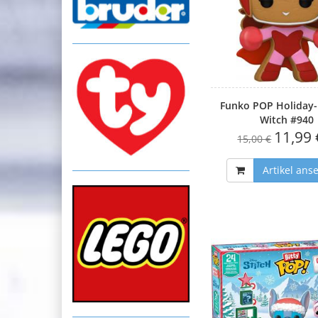
Funko POP Holiday- 
Witch #940
11,99 
15,00 €
Artikel ans