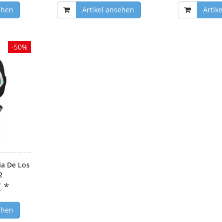
ehen
Artikel ansehen
Artik
-50%
ia De Los
2
€ *
ehen