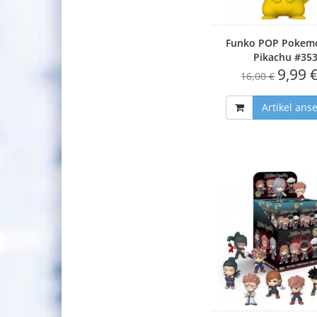
Funko POP Pokem
Pikachu #35
9,99 
16,00 €
Artikel ans