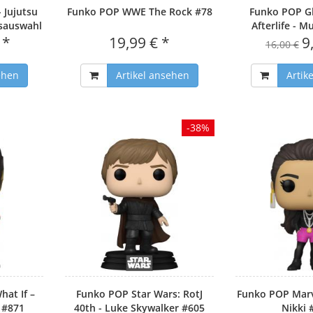
 Jujutsu
Funko POP WWE The Rock #78
Funko POP G
lsauswahl
Afterlife - 
 *
19,99 € *
9
16,00 €
ehen
Artikel ansehen
Artik
-38%
at If –
Funko POP Star Wars: RotJ
Funko POP Marve
d #871
40th - Luke Skywalker #605
Nikki 