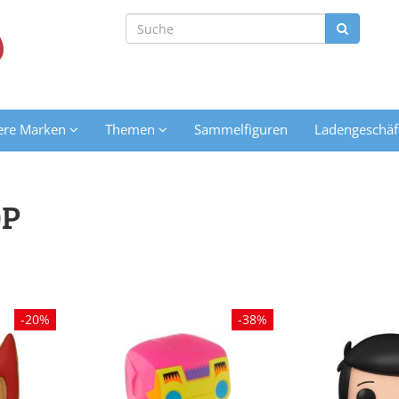
ere Marken
Themen
Sammelfiguren
Ladengeschäf
OP
-20%
-38%