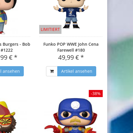
LIMITIERT
 Burgers - Bob
Funko POP WWE John Cena
 #1222
Farewell #180
,99 € *
49,99 € *
el ansehen
Artikel ansehen
-38%