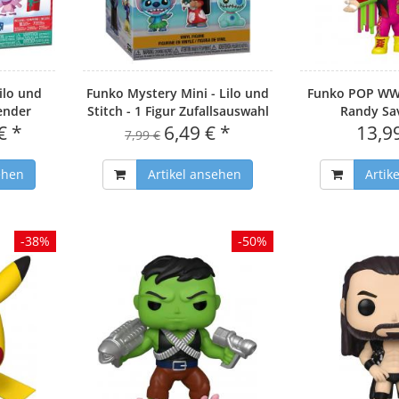
ilo und
Funko Mystery Mini - Lilo und
Funko POP WW
ender
Stitch - 1 Figur Zufallsauswahl
Randy Sa
€ *
6,49 € *
13,9
7,99 €
ehen
Artikel ansehen
Artik
-38%
-50%