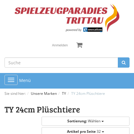
Anmelden
Toggle
Menü
navigation
Sie sind hier:
Unsere Marken
TY
TY 24cm Plüschtiere
TY 24cm Plüschtiere
Sortierung:
Wählen
Artikel pro Seite
32