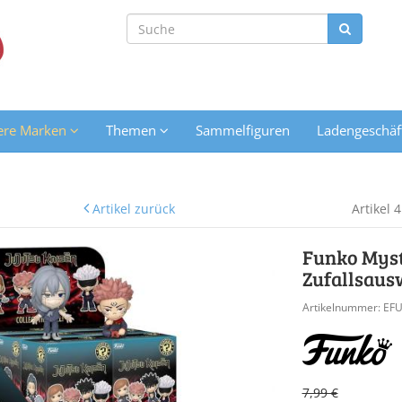
ere Marken
Themen
Sammelfiguren
Ladengeschäf
Artikel zurück
Artikel 
Funko Myste
Zufallsaus
Artikelnummer: EF
7,99 €