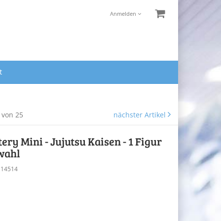
Anmelden
t
4 von 25
nächster Artikel
ry Mini - Jujutsu Kaisen - 1 Figur
wahl
U14514