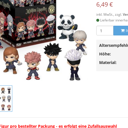
6,49 €
inkl. MwSt., zzgl.
Ve
Lieferbar innerha
I
Altersempfehl
Höhe:
Material:
Figur pro bestellter Packung - es erfolgt eine Zufallsauswahl